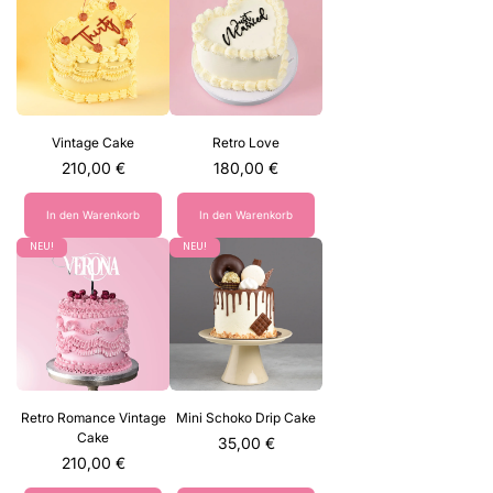
Vintage Cake
Retro Love
Preis
Preis
210,00 €
180,00 €
In den Warenkorb
In den Warenkorb
NEU!
NEU!
Retro Romance Vintage
Mini Schoko Drip Cake
Cake
Preis
35,00 €
Preis
210,00 €