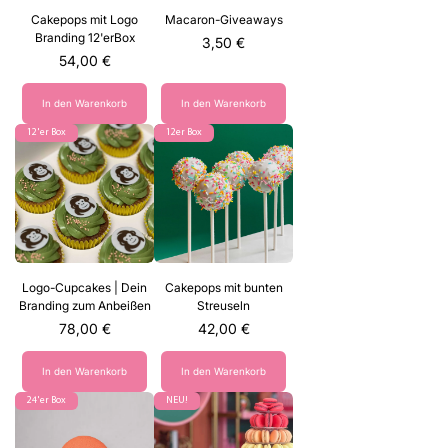
Cakepops mit Logo
Macaron-Giveaways
Branding 12'erBox
Preis
3,50 €
Preis
54,00 €
In den Warenkorb
In den Warenkorb
12'er Box
12er Box
Logo-Cupcakes | Dein
Cakepops mit bunten
Branding zum Anbeißen
Streuseln
Preis
Preis
78,00 €
42,00 €
In den Warenkorb
In den Warenkorb
24'er Box
NEU!