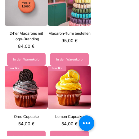
24'er Macarons mit
Macaron-Turm bestellen
Logo-Branding
Preis
95,00 €
Preis
84,00 €
In den Warenkorb
In den Warenkorb
12er Box
12er Box
Oreo Cupcake
Lemon Cupcake
Preis
Preis
54,00 €
54,00 €
In den Warenkorb
In den Warenkorb