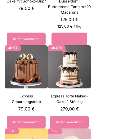
Cake mit Schoko-Drip"
Düsseldorf |
Buttercreme-Torte mit 10
Preis
79,00 €
Macarons
Preis
125,00 €
125,00 €
/
1kg
1
2
In den Warenkorb
Nicht verfügbar
5
,
ab 79€
ab 279€
0
0
€
p
r
o
1
K
i
Express
Express Torte Naked-
l
Geburtstagstorte
Cake 2 Stöckig
o
Preis
Preis
79,00 €
279,00 €
g
r
a
In den Warenkorb
In den Warenkorb
m
m
NEU!
NEU!