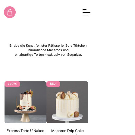
SUGARBAR ONLINE - SHOP
Erlebe die Kunst feinster Pâtisserie: Edle Törtchen,
himmlische Macarons und
einzigartige Torten – exklusiv von Sugarbar.
Nur auf Vorbestellung, Abholung in Düsseldorf, Collenbachstraße
74.
ab 79€
NEU!
Express Torte ! "Naked
Macaron Drip Cake